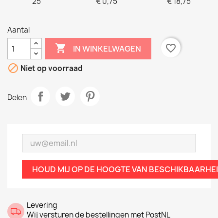
25
€ 0,75
€ 18,75
Aantal

favorite_border
IN WINKELWAGEN

Niet op voorraad
Delen
HOUD MIJ OP DE HOOGTE VAN BESCHIKBAARHE
Levering
Wij versturen de bestellingen met PostNL