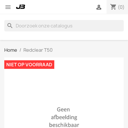
shopping_cart


(0)
search
Home
Redclear T50
NIET OP VOORRAAD