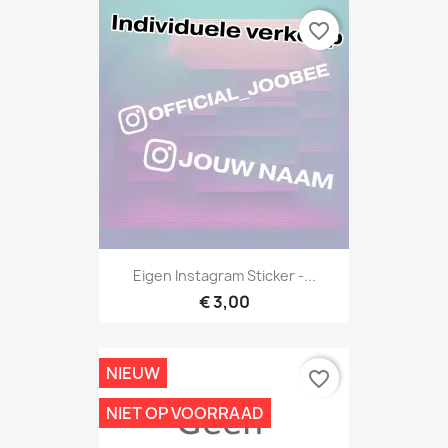
favorite_border
Eigen Instagram Sticker -...
€ 3,00
NIEUW
favorite_border
NIET OP VOORRAAD