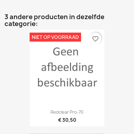
3 andere producten in dezelfde
categorie:
NIET OP VOORRAAD
favorite_border
Redclear Pro-70
€ 30,50