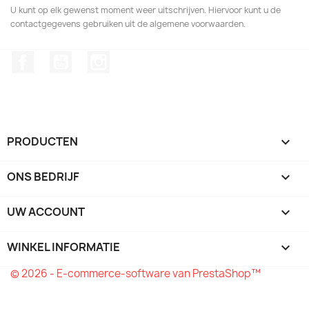
U kunt op elk gewenst moment weer uitschrijven. Hiervoor kunt u de
contactgegevens gebruiken uit de algemene voorwaarden.
Facebook
YouTube
Instagram
PRODUCTEN

ONS BEDRIJF

UW ACCOUNT

WINKEL INFORMATIE
keyboard_arrow_down
© 2026 - E-commerce-software van PrestaShop™